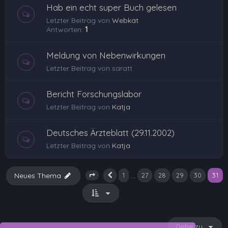
Hab ein echt super Buch gelesen
Letzter Beitrag von
Webkat
Antworten:
1
Meldung von Nebenwirkungen
Letzter Beitrag von
saratt
Bericht Forschungslabor
Letzter Beitrag von
Katja
Deutsches Ärzteblatt (29.11.2002)
Letzter Beitrag von
Katja
31
…
Neues Thema
1
27
28
29
30
Vorherige
Seite
31
von
31
Gehe zu