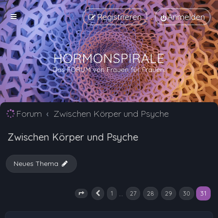
Registrieren
Anmelden
Forum
Zwischen Körper und Psyche
Zwischen Körper und Psyche
Neues Thema
31
…
1
27
28
29
30
Seite
31
Vorherige
von
31