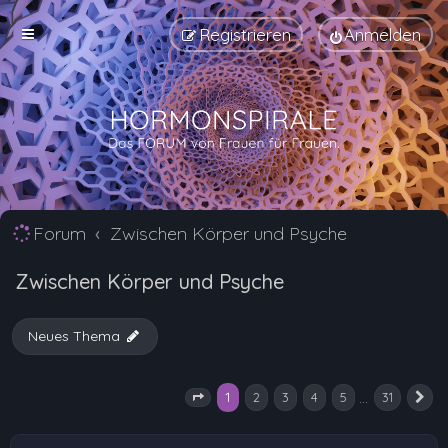
Registrieren
Anmelden
Forum
Zwischen Körper und Psyche
Zwischen Körper und Psyche
Neues Thema
1
…
2
3
4
5
31
Seite
1
von
31
N