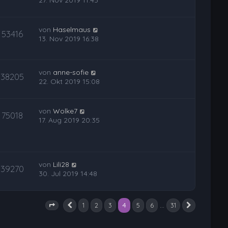
von
Haselmaus
53416
13. Nov 2019 16:38
von
anne-sofie
38205
22. Okt 2019 15:08
von
Wolke7
75018
17. Aug 2019 20:35
von
Lili28
39270
30. Jul 2019 14:48
4
…
1
2
3
5
6
31
Vorherige
Nächste
Seite
4
von
31