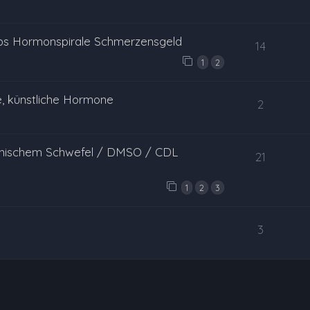
pps Hormonspirale Schmerzensgeld
14
1
2
, künstliche Hormone
2
anischem Schwefel / DMSO / CDL
21
1
2
3
3