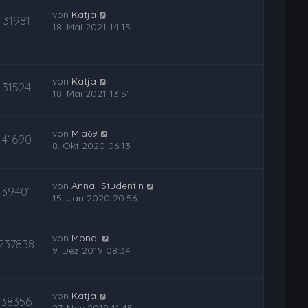
von
Katja
31981
18. Mai 2021 14:15
von
Katja
31524
18. Mai 2021 13:51
von
Mia69
41690
8. Okt 2020 06:13
von
Anna_Studentin
39401
15. Jan 2020 20:56
von
Mondi
237838
9. Dez 2019 08:34
von
Katja
38356
27. Nov 2019 11:45