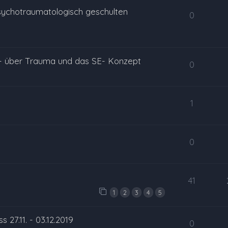
ychotraumatologisch geschulten
0
 - über Trauma und das SE- Konzept
0
1
0
41
1
2
3
4
5
27.11. - 03.12.2019
0