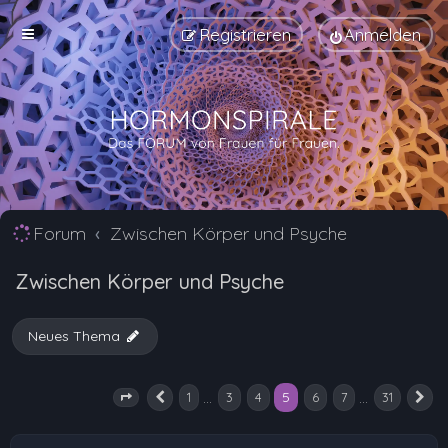
Registrieren
Anmelden
Forum
Zwischen Körper und Psyche
Zwischen Körper und Psyche
Neues Thema
5
…
…
1
3
4
6
7
31
Seite
5
von
Vorherige
31
N