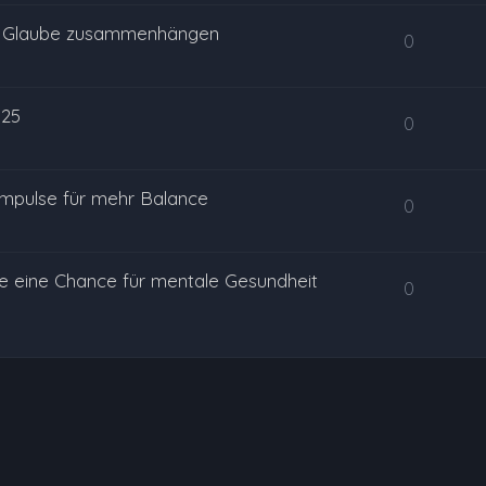
 & Glaube zusammenhängen
0
025
0
Impulse für mehr Balance
0
e eine Chance für mentale Gesundheit
0