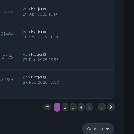
von
Katja
13722
29. Apr 2025 15:14
von
Katja
21464
11. Mär 2025 14:48
von
Katja
21175
27. Feb 2025 15:55
von
Katja
21988
27. Feb 2025 13:00
1
…
2
3
4
5
31
Nächste
Seite
1
von
31
Gehe zu