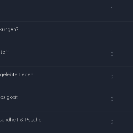
1
rkungen?
1
toff
0
 gelebte Leben
0
osigkeit
0
sundheit & Psyche
0