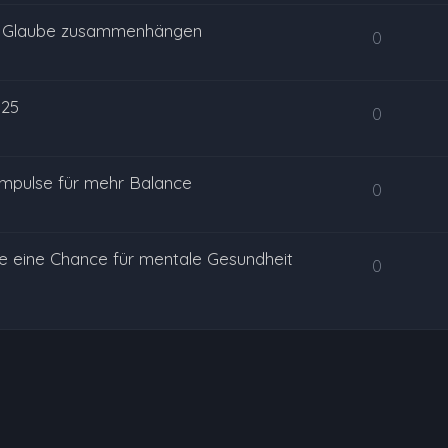
 & Glaube zusammenhängen
0
025
0
Impulse für mehr Balance
0
e eine Chance für mentale Gesundheit
0