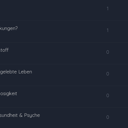
1
rkungen?
1
toff
0
 gelebte Leben
0
osigkeit
0
sundheit & Psyche
0