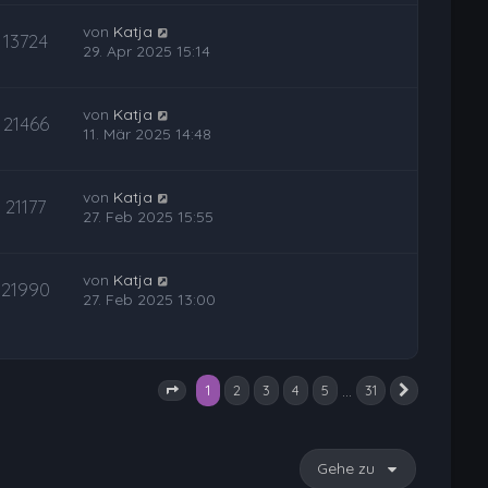
von
Katja
13724
29. Apr 2025 15:14
von
Katja
21466
11. Mär 2025 14:48
von
Katja
21177
27. Feb 2025 15:55
von
Katja
21990
27. Feb 2025 13:00
1
…
2
3
4
5
31
Nächste
Seite
1
von
31
Gehe zu