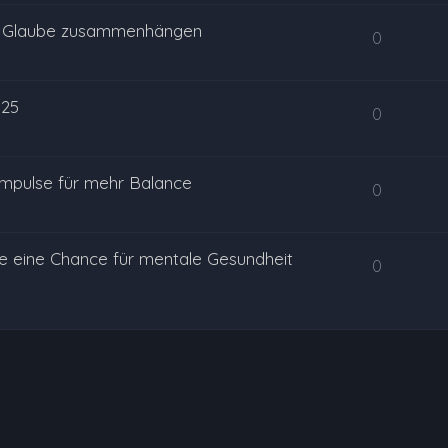
 & Glaube zusammenhängen
0
025
0
Impulse für mehr Balance
0
e eine Chance für mentale Gesundheit
0