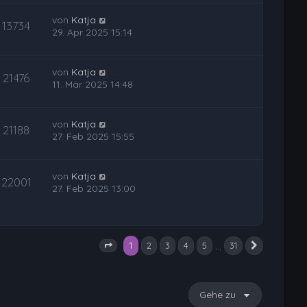
von
Katja
13734
29. Apr 2025 15:14
von
Katja
21476
11. Mär 2025 14:48
von
Katja
21188
27. Feb 2025 15:55
von
Katja
22001
27. Feb 2025 13:00
1
…
2
3
4
5
31
Nächste
Seite
1
von
31
Gehe zu