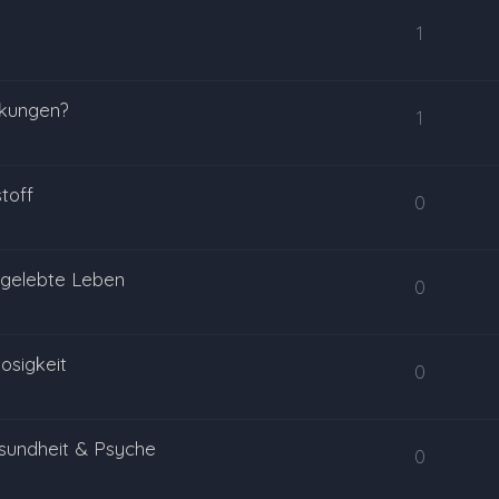
1
rkungen?
1
toff
0
 gelebte Leben
0
osigkeit
0
sundheit & Psyche
0