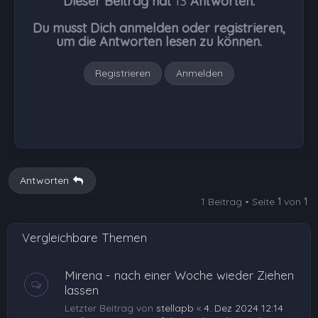
Dieser Beitrag hat
13
Antworten.
o
b
Du musst Dich anmelden oder registrieren,
e
um die Antworten lesen zu können.
n
Registrieren
Anmelden
Antworten
1 Beitrag • Seite
1
von
1
Vergleichbare Themen
Mirena - nach einer Woche wieder Ziehen
lassen
Letzter Beitrag von
stellapb
«
4. Dez 2024 12:14