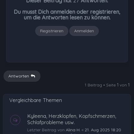
Dieser Beitrag hat
27
Antworten.
o
b
Du musst Dich anmelden oder registrieren,
e
um die Antworten lesen zu können.
n
Registrieren
Anmelden
Antworten
1 Beitrag • Seite
1
von
1
Vergleichbare Themen
Kyleena, Herzklopfen, Kopfschmerzen,
Schlafprobleme usw.
Letzter Beitrag von
Alina H.
«
21. Aug 2025 18:20