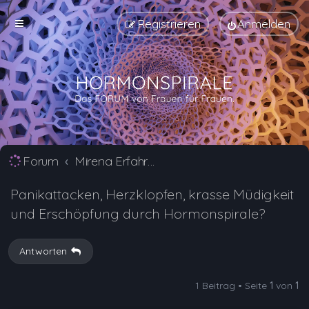
Registrieren
Anmelden
Forum
Mirena Erfahrungsberichte und Nebenwirkungen
Panikattacken, Herzklopfen, krasse Müdigkeit
und Erschöpfung durch Hormonspirale?
Antworten
1 Beitrag • Seite
1
von
1