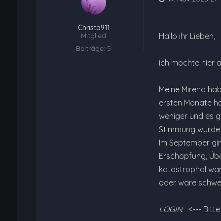
Christa911
Mitglied
Hallo ihr Lieben,
Beiträge: 5
ich möchte hier 
Meine Mirena ha
ersten Monate ha
weniger und es g
Stimmung wurde i
Im September gin
Erschöpfung, Übe
katastrophal war.
oder wäre schwer
LOGIN
<--- Bitt