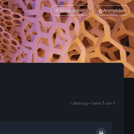
Registrieren
Anmelden
1 Beitrag • Seite
1
von
1
Zitat