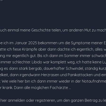
auch einmal meine Geschichte teilen, um anderen Mut zu mac
be ich im Januar 2025 bekommen um die Symptome meiner En
tte ich fiese Krämpfe aber dann dachte ich eigentlich, alles
ing mir eigentlich gut. Bis ich dann im Sommer immer schwäc
mmer schlechter. Libido war komplett weg, ich hatte keine Lu
g es dann stark bergab, dauerhafter Schwindel, ständig ku
lkeit, dann irgendwann Herzrasen und Panikattacken und ein
 Wie viele hier bin ich dann immer wieder in der Notaufnahme
 krank. Dann alle möglichen Fachärzte …
e hier anmelden oder registrieren, um den ganzen Beitrag zu l