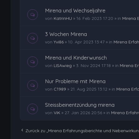
Mirena und Wechseljahre
von
KatrinHU
»
16. Feb 2023 17:20
» in
Mirena 
3 Wochen Mirena
von
Yvi86
»
10. Apr 2023 13:47
» in
Mirena Erfa
Mirena und Kinderwunsch
von
LISAwieg
»
3. Nov 2024 17:18
» in
Mirena E
Nur Probleme mit Mirena
von
C1989
»
21. Aug 2025 13:12
» in
Mirena Erf
Steissbeinentzündung mirena
von
ViK
»
27. Jan 2026 20:56
» in
Mirena Erfah
Zurück zu „Mirena Erfahrungsberichte und Nebenwirku