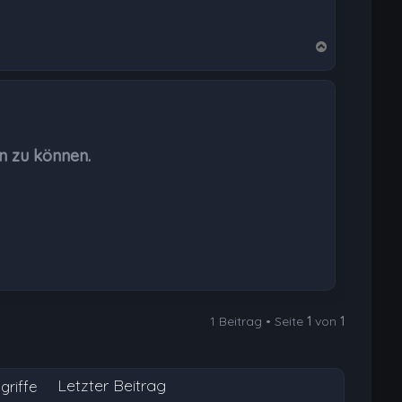
N
a
c
h
o
b
n zu können.
e
n
1 Beitrag • Seite
1
von
1
Letzter Beitrag
griffe