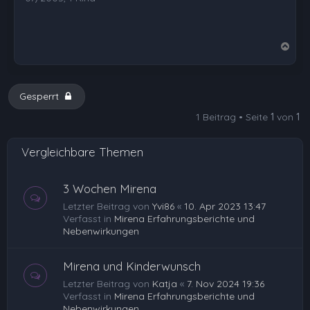
N
a
c
h
Gesperrt
o
1 Beitrag • Seite
1
von
1
b
e
Vergleichbare Themen
n
3 Wochen Mirena
Letzter Beitrag von
Yvi86
«
10. Apr 2023 13:47
Verfasst in
Mirena Erfahrungsberichte und
Nebenwirkungen
Mirena und Kinderwunsch
Letzter Beitrag von
Katja
«
7. Nov 2024 19:36
Verfasst in
Mirena Erfahrungsberichte und
Nebenwirkungen