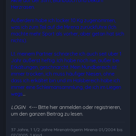
Akne auf der Stirn, Blähbauch und bekam
Herzrasen.
Außerdem habe ich locker 10 Kg zugenommen,
was ich zum Teil auf die Mirena zurückführe (Ich
machte mehr Sport als vorher, aber getan hat sich
nichts).
Lt. meinem Partner schnarche ich auch seit über 1
Jahr äußerst heftig. Ich habe noch nie, außer bei
Erkältungen, geschnarcht. Mein Mundbereich ist
immer trocken, ich muss häufiger Niesen, ohne
dass ich erkältet bin und im Halsbereich habe ich
immer eine Schleimansammlung, die ich im Liegen
wegs
…
LOGIN
<--- Bitte hier anmelden oder registrieren,
um den ganzen Beitrag zu lesen.
37 Jahre, 1 1/2 Jahre Mirenaträgerin Mirena 01/2004 bis
07/2005, 1 Kind