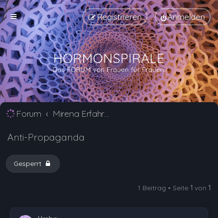
Registrieren
Anmelden
Forum
Mirena Erfahrungsberichte und Nebenwirkungen
Anti-Propaganda
Gesperrt
1 Beitrag • Seite
1
von
1