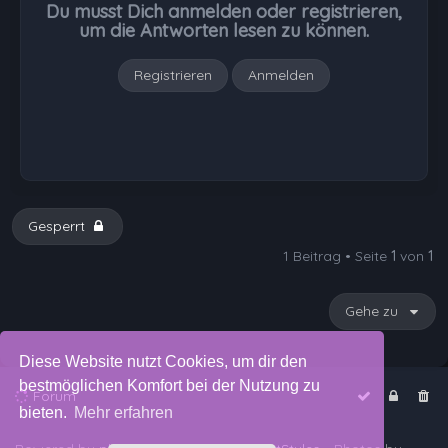
Du musst Dich anmelden oder registrieren,
e
um die Antworten lesen zu können.
n
Registrieren
Anmelden
Gesperrt
1 Beitrag • Seite
1
von
1
Gehe zu
Diese Website nutzt Cookies, um dir den
bestmöglichen Komfort bei der Nutzung zu
Forum
bieten.
Mehr erfahren