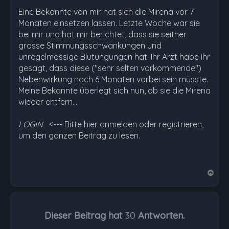
Eine Bekannte von mir hat sich die Mirena vor 7
Monaten einsetzen lassen. Letzte Woche war sie
bei mir und hat mir berichtet, dass sie seither
grosse Stimmungsschwankungen und
unregelmässige Blutungungen hat. Ihr Arzt habe ihr
gesagt, dass diese ("sehr selten vorkommende")
Nebenwirkung nach 6 Monaten vorbei sein müsste.
Meine Bekannte überlegt sich nun, ob sie die Mirena
wieder entfern…
LOGIN
<--- Bitte hier anmelden oder registrieren,
um den ganzen Beitrag zu lesen.
N
a
c
h
Dieser Beitrag hat
30
Antworten.
o
b