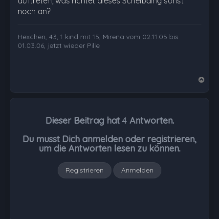
auftreten, was richtet dieses Scheißding sonst
noch an?
Hexchen, 43, 1 kind mit 15, Mirena vom 02.11.05 bis
01.03.06, jetzt wieder Pille
N
a
c
h
Dieser Beitrag hat
4
Antworten.
o
b
Du musst Dich anmelden oder registrieren,
e
um die Antworten lesen zu können.
n
Registrieren
Anmelden