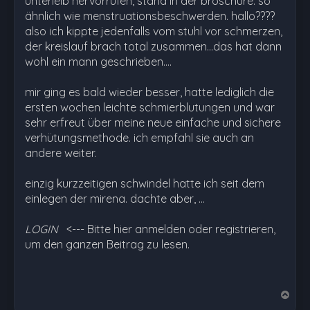
unterleib hervorrufen, stand in der broschüre. so
ähnlich wie menstruationsbeschwerden. hallo????
also ich kippte jedenfalls vom stuhl vor schmerzen,
der kreislauf brach total zusammen...das hat dann
wohl ein mann geschrieben....
mir ging es bald wieder besser, hatte lediglich die
ersten wochen leichte schmierblutungen und war
sehr erfreut über meine neue einfache und sichere
verhütungsmethode. ich empfahl sie auch an
andere weiter.
einzig kurzzeitigen schwindel hatte ich seit dem
einlegen der mirena. dachte aber, …
LOGIN
<--- Bitte hier anmelden oder registrieren,
um den ganzen Beitrag zu lesen.
N
a