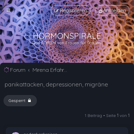
Registrieren
Anmelden
Forum
Mirena Erfahrungsberichte und Nebenwirkungen
panikattacken, depressionen, migräne
Gesperrt
1 Beitrag • Seite
1
von
1