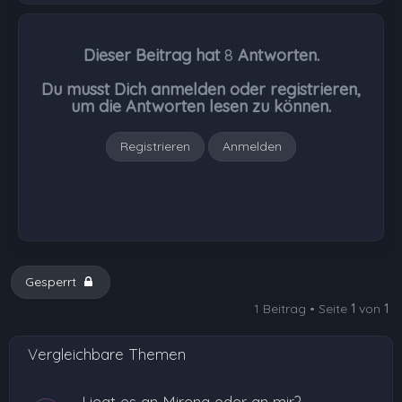
c
h
Dieser Beitrag hat
8
Antworten.
o
b
Du musst Dich anmelden oder registrieren,
e
um die Antworten lesen zu können.
n
Registrieren
Anmelden
Gesperrt
1 Beitrag • Seite
1
von
1
Vergleichbare Themen
Liegt es an Mirena oder an mir?