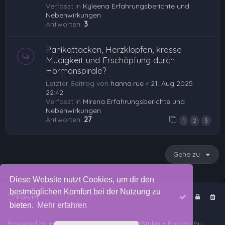
Verfasst in
Kyleena Erfahrungsberichte und
Nebenwirkungen
Antworten:
3
Panikattacken, Herzklopfen, krasse
Müdigkeit und Erschöpfung durch
Hormonspirale?
Letzter Beitrag von
hanna.rue
«
21. Aug 2025
22:42
Verfasst in
Mirena Erfahrungsberichte und
Nebenwirkungen
Antworten:
27
1
2
3
Gehe zu
Diese Website nutzt Cookies, um dir den
bestmöglichen Komfort bei der Nutzung zu
Forum
bieten.
Mehr erfahren
Powered by
phpBB
™
• Design by
PlanetStyles
• Photos by