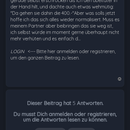
gerade selbst erschrocken als ich den übeltäter in
der Hand hilt, und dachte auch etwas wehmütig:
"Da gehen sie dahin die 400.-"Aber was solls jetzt
hoffe ich das sich alles wieder normalisiert. Muss es
meinem Partner aber beibringen das sie weg ist,
ich selbst würde im moment gerne überhaupt nicht
mehr verhüten und es einfach d…
LOGIN
<--- Bitte hier anmelden oder registrieren,
um den ganzen Beitrag zu lesen.
N
a
c
h
Dieser Beitrag hat
5
Antworten.
o
b
Du musst Dich anmelden oder registrieren,
e
um die Antworten lesen zu können.
n