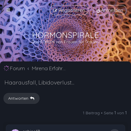
Registrieren
Anmelden
Forum
Mirena Erfahrungsberichte und Nebenwirkungen
Haarausfall, Libidoverlust...
Antworten
1 Beitrag • Seite
1
von
1