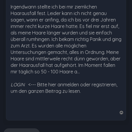
Irgendwann stellte ich bei mir ziemlichen
Haarausfall fest. Leider kann ich nicht genau
sagen, wann er anfing, da ich bis vor drei Jahren
immer recht kurze Haare hatte. Es fiel mir erst auf,
als meine Haare länger wurden und sie einfach
überall rumhingen. Ich bekam richtig Panik und ging
zum Arzt. Es wurden alle möglichen
Untersuchungen gemacht, alles in Ordnung. Meine
Haare sind mittlerweile recht dünn geworden, aber
der Haarausfall hat aufgehört. Im Moment fallen
mir täglich so 50 - 100 Haare a…
LOGIN
<--- Bitte hier anmelden oder registrieren,
um den ganzen Beitrag zu lesen.
N
a
c
h