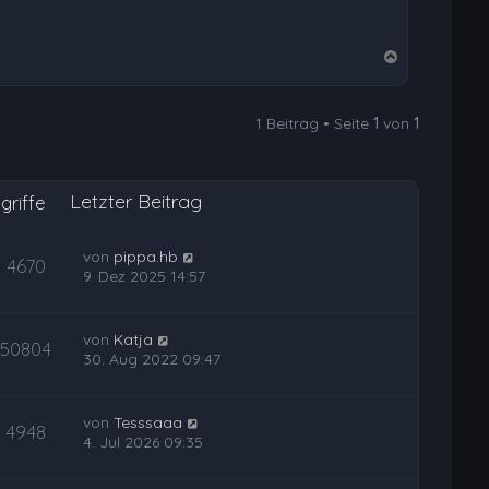
N
a
c
1 Beitrag • Seite
1
von
1
h
o
b
Letzter Beitrag
e
griffe
n
von
pippa.hb
4670
9. Dez 2025 14:57
von
Katja
50804
30. Aug 2022 09:47
von
Tesssaaa
4948
4. Jul 2026 09:35