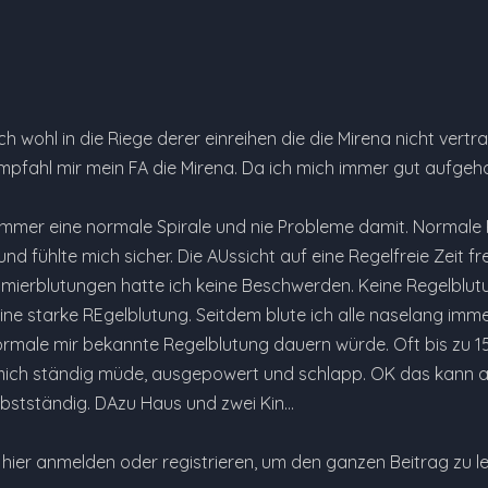
h wohl in die Riege derer einreihen die die Mirena nicht vert
mpfahl mir mein FA die Mirena. Da ich mich immer gut aufgeh
 immer eine normale Spirale und nie Probleme damit. Normal
nd fühlte mich sicher. Die AUssicht auf eine Regelfreie Zeit
mierblutungen hatte ich keine Beschwerden. Keine Regelblutug
 eine starke REgelblutung. Seitdem blute ich alle naselang i
ormale mir bekannte Regelblutung dauern würde. Oft bis zu 15 
h mich ständig müde, ausgepowert und schlapp. OK das kan
bstständig. DAzu Haus und zwei Kin…
e hier anmelden oder registrieren, um den ganzen Beitrag zu l