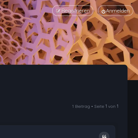
Registrieren
Anmelden
1 Beitrag • Seite
1
von
1
Zitat