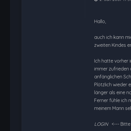
Hallo,
auch ich kann mic
zweiten Kindes e
Ich hatte vorher
immer zufrieden u
anfänglichen Sch
Plötzlich wieder
länger als eine n
Ferner fühle ic
meinem Mann sel
LOGIN
<--- Bitt