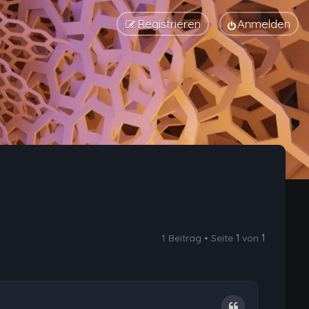
Registrieren
Anmelden
1 Beitrag • Seite
1
von
1
Zitat