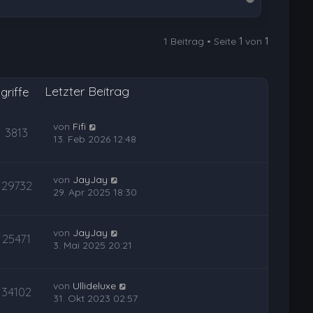
a
c
1 Beitrag • Seite
1
von
1
h
o
b
Letzter Beitrag
e
griffe
n
von
Fifi
3813
13. Feb 2026 12:48
von
JayJay
29732
29. Apr 2025 18:30
von
JayJay
25471
3. Mai 2025 20:21
von
Ullideluxe
34102
31. Okt 2023 02:57