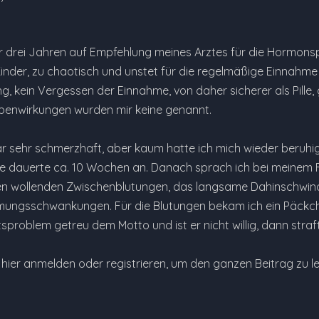
r drei Jahren auf Empfehlung meines Arztes für die Hormonsp
inder, zu chaotisch und unstet für die regelmäßige Einnahme e
g, kein Vergessen der Einnahme, von daher sicherer als Pille
benwirkungen wurden mir keine genannt.
 sehr schmerzhaft, aber kaum hatte ich mich wieder beruhigt,
de dauerte ca. 10 Wochen an. Danach sprach ich bei meinem F
den wollenden Zwischenblutungen, das langsame Dahinschwi
ngsschwankungen. Für die Blutungen bekam ich ein Päckchen 
sproblem getreu dem Motto und ist er nicht willig, dann straft
e hier anmelden oder registrieren, um den ganzen Beitrag zu l