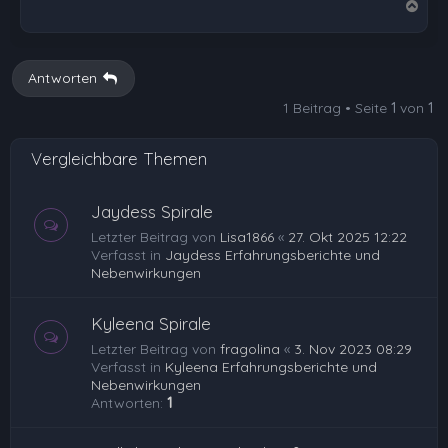
N
a
c
h
Antworten
o
1 Beitrag • Seite
1
von
1
b
e
Vergleichbare Themen
n
Jaydess Spirale
Letzter Beitrag von
Lisa1866
«
27. Okt 2025 12:22
Verfasst in
Jaydess Erfahrungsberichte und
Nebenwirkungen
Kyleena Spirale
Letzter Beitrag von
fragolina
«
3. Nov 2023 08:29
Verfasst in
Kyleena Erfahrungsberichte und
Nebenwirkungen
Antworten:
1