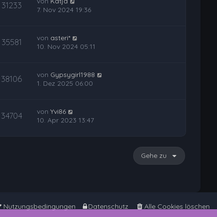
von
Katja
31233
7. Nov 2024 19:36
von
asteri*
35581
10. Nov 2024 05:11
von
Gypsygirl1988
38106
1. Dez 2025 06:00
von
Yvi86
34704
10. Apr 2023 13:47
Gehe zu
Nutzungsbedingungen
Datenschutz
Alle Cookies löschen