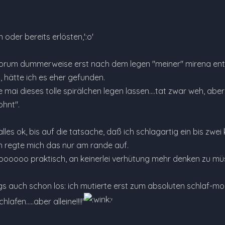
 oder bereits erlösten,':o'
forum dummerweise erst nach dem legen "meiner" mirena entde
, hätte ich es eher gefunden.
 mai dieses tolle spirälchen legen lassen....tat zwar weh, ab
hnt".
lles ok, bis auf die tatsache, daß ich schlagartig ein bis zwe
in regte mich das nur am rande auf.
ooooo praktisch, an keinerlei verhütung mehr denken zu müssen....
gs auch schon los: ich mutierte erst zum absoluten schlaf-mo
lafen.....aber alleine!!!!'
'