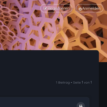
Registrieren
Anmelden
1 Beitrag • Seite
1
von
1
Zitat