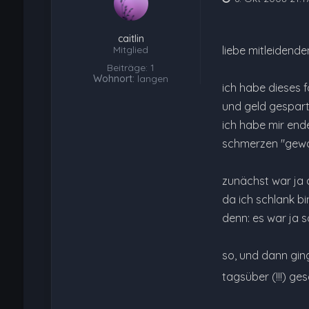
caitlin
Mitglied
liebe mitleidenden
Beiträge: 1
Wohnort:
langen
ich habe dieses 
und geld gespart
ich habe mir ende
schmerzen "gewo
zunächst war ja a
da ich schlank b
denn: es war ja so
so, und dann gin
tagsüber (!!!) gesch