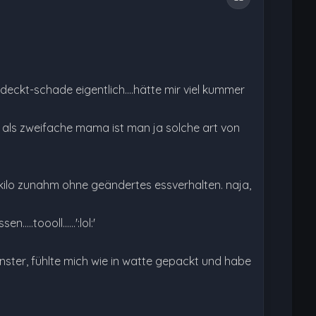
ckt-schade eigentlich....hätte mir viel kummer
er als zweifache mama ist man ja solche art von
i kilo zunahm ohne geändertes essverhalten. naja,
.toooll......':lol:'
nster, fühlte mich wie in watte gepackt und habe