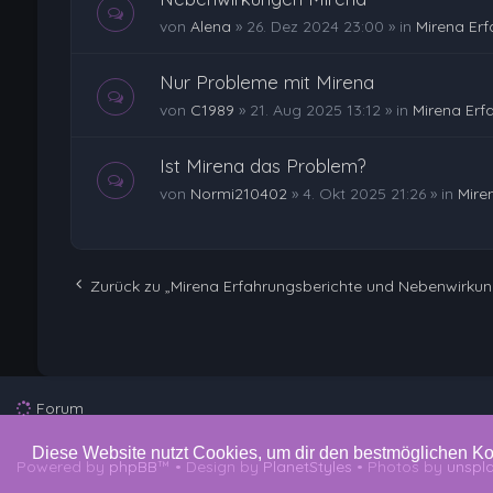
von
Alena
»
26. Dez 2024 23:00
» in
Mirena Er
Nur Probleme mit Mirena
von
C1989
»
21. Aug 2025 13:12
» in
Mirena Erf
Ist Mirena das Problem?
von
Normi210402
»
4. Okt 2025 21:26
» in
Mire
Zurück zu „Mirena Erfahrungsberichte und Nebenwirku
Forum
Diese Website nutzt Cookies, um dir den bestmöglichen Ko
Powered by
phpBB
™
• Design by
PlanetStyles
• Photos by
unspl