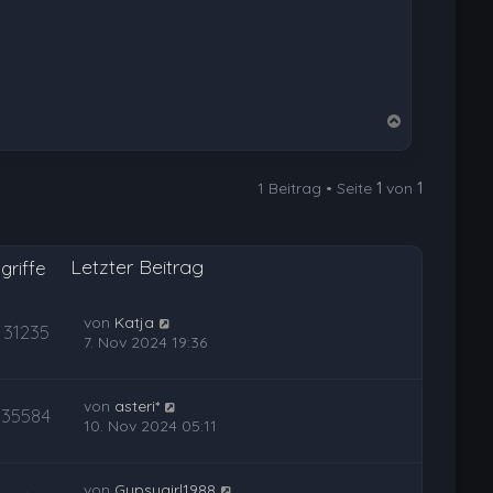
N
a
c
1 Beitrag • Seite
1
von
1
h
o
b
Letzter Beitrag
e
griffe
n
von
Katja
31235
7. Nov 2024 19:36
von
asteri*
35584
10. Nov 2024 05:11
von
Gypsygirl1988