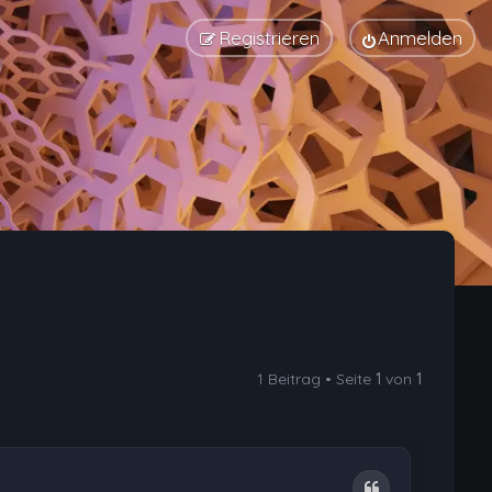
Registrieren
Anmelden
1 Beitrag • Seite
1
von
1
Zitat