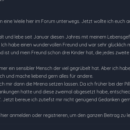
hon eine Weile hier im Forum unterwegs. Jetzt wollte ich euch
 alt und lebe seit Januar diesen Jahres mit meinem Lebensg
 Ich habe einen wundervollen Freund und war sehr glücklich 
 ist und mein Freund schon drei Kinder hat, die jedes zweite 
er ein sensibler Mensch der viel gegrübelt hat. Aber ich habe g
h und mache liebend gern alles für andere.
ch mir dann die Mirena setzen lassen. Da ich früher bei der Pi
ungen hatte und diese zweimal abgesetzt habe, entschied ic
 Jetzt bereue ich zutiefst mir nicht genügend Gedanken gem
e hier anmelden oder registrieren, um den ganzen Beitrag zu l