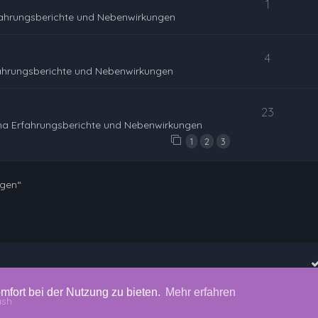
1
fahrungsberichte und Nebenwirkungen
4
ahrungsberichte und Nebenwirkungen
23
na Erfahrungsberichte und Nebenwirkungen
1
2
3
ngen“
mfort bei der Nutzung zu bieten.
Mehr erfahren
ash