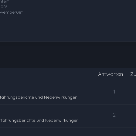
hter*
i08*
ovember08*
Antworten
Zu
1
rfahrungsberichte und Nebenwirkungen
2
rfahrungsberichte und Nebenwirkungen