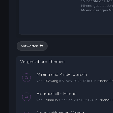
16 Monate alte Toc
Mirena gesetzt Jun
Mirena gezogen N
Antworten
Vergleichbare Themen
Mirena und Kinderwunsch
von
LISAwieg
»
3. Nov 2024 17:18
» in
Mirena E
Haarausfall - Mirena
von
Frunni86
»
27. Sep 2024 16:43
» in
Mirena E
Nebenwirkungen Mirena