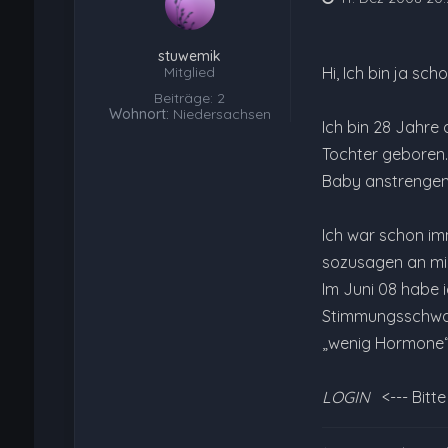
stuwemik
Mitglied
Hi, Ich bin ja sc
Beiträge: 2
Wohnort:
Niedersachsen
Ich bin 28 Jahre
Tochter geboren.
Baby anstrengend
Ich war schon imm
sozusagen an mic
Im Juni 08 habe i
Stimmungsschwank
„wenig Hormone“.
LOGIN
<--- Bitt