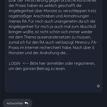
bzw. der Versicherung gegen ärztliche Kunstfehler
der Praxis haben es wirklich geschafft die
Angelegenheit über Monate zu verschleppen trotz
regelmäßiger Anschreiben und Anmahnungen
meines RA. Für mich auch unangenehm da ich die
Angelegenheit für mich ja auch mal zum Abschluß
bringen wollte, ist nicht schön sich immer wieder
mit dem Thema auseinandersetzen zu müssen,
zumal ich für den RA auch viel bezügl. Mirena u. FA-
Praxis im Internet recherchiert habe. Nach über 6
Monaten und der Androhung die…
LOGIN
<--- Bitte hier anmelden oder registrieren,
um den ganzen Beitrag zu lesen.
N
a
c
h
Antworten
o