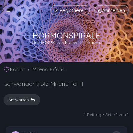
Registrieren
Anmelden
Forum
Mirena Erfahrungsberichte und Nebenwirkungen
schwanger trotz Mirena Teil II
Antworten
1 Beitrag • Seite
1
von
1