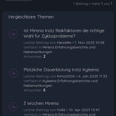
1 Beitrag • Seite
1
von
1
b
e
Vergleichbare Themen
n
Ist Mirena trotz Risikfaktoren die richtige
Wahl für Zyklusprobleme?
Letzter Beitrag von
Herzellie
«
1. Nov 2025 10:58
Verfasst in
Mirena Erfahrungsberichte und
Nebenwirkungen
Antworten:
2
Plötzliche Dauerblutung trotz Kyleena
Letzter Beitrag von
Kimo2000
«
6. Jan 2025 11:32
Verfasst in
Kyleena Erfahrungsberichte und
Nebenwirkungen
Antworten:
6
3 Wochen Mirena
Letzter Beitrag von
Yvi86
«
10. Apr 2023 13:47
Verfasst in
Mirena Erfahrungsberichte und