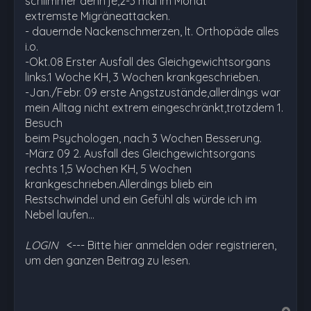
schlimmer denn je,2-3 mal im Monat
extremste Migräneattacken.
- dauernde Nackenschmerzen, lt. Orthopäde alles
i.o.
-Okt.08 Erster Ausfall des Gleichgewichtsorgans
links.1 Woche KH, 3 Wochen krankgeschrieben.
-Jan./Febr. 09 erste Angstzustände,allerdings war
mein Alltag nicht extrem eingeschränkt,trotzdem 1.
Besuch
beim Psychologen, nach 3 Wochen Besserung.
-März 09 2. Ausfall des Gleichgewichtsorgans
rechts 1,5 Wochen KH, 5 Wochen
krankgeschrieben.Allerdings blieb ein
Restschwindel und ein Gefühl als würde ich im
Nebel laufen…
LOGIN
<--- Bitte hier anmelden oder registrieren,
um den ganzen Beitrag zu lesen.
N