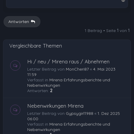
a
c
h
Antworten
o
1 Beitrag • Seite
1
von
1
b
e
Vergleichbare Themen
n
Hi / neu / Mirena raus / Abnehmen
Letzter Beitrag von
MonCheri87
«
4. Mai 2023
11:59
Verfasst in
Mirena Erfahrungsberichte und
Nebenwirkungen
Antworten:
2
Nebenwirkungen Mirena
Letzter Beitrag von
Gypsygirl1988
«
1. Dez 2025
06:00
Verfasst in
Mirena Erfahrungsberichte und
Nebenwirkungen