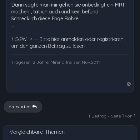
Dann sagte man mir gehen sie unbedingt ein MRT
machen , tat ich auch und kein befund.
Schrecklich diese Enge Röhre.
…
LOGIN
<--- Bitte hier anmelden oder registrieren,
um den ganzen Beitrag zu lesen.
Tragezeit: 2 Jahre, Mirena frei seit Nov.2011
N
a
c
h
Antworten
o
1 Beitrag • Seite
1
von
1
b
e
Vergleichbare Themen
n