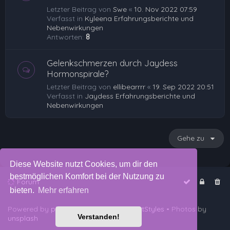
Letzter Beitrag von
Swe
«
10. Nov 2022 07:59
Verfasst in
Kyleena Erfahrungsberichte und
Nebenwirkungen
Antworten:
8
Gelenkschmerzen durch Jaydess
Hormonspirale?
Letzter Beitrag von
ellibearrrr
«
19. Sep 2022 20:51
Verfasst in
Jaydess Erfahrungsberichte und
Nebenwirkungen
Gehe zu
Diese Website nutzt Cookies, um dir den
bestmöglichen Komfort bei der Nutzung zu
Forum
bieten.
Mehr erfahren
Powered by
phpBB
™
• Design by
PlanetStyles
• Photos by
Verstanden!
unsplash