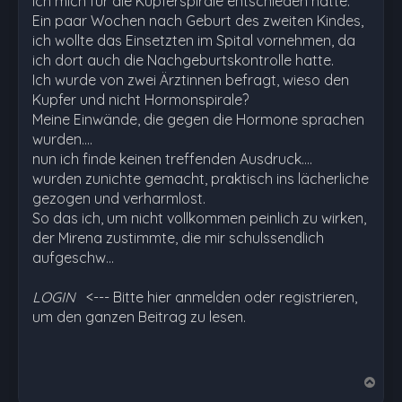
ich mich für die Kupferspirale entschieden hatte.
Ein paar Wochen nach Geburt des zweiten Kindes,
ich wollte das Einsetzten im Spital vornehmen, da
ich dort auch die Nachgeburtskontrolle hatte.
Ich wurde von zwei Ärztinnen befragt, wieso den
Kupfer und nicht Hormonspirale?
Meine Einwände, die gegen die Hormone sprachen
wurden....
nun ich finde keinen treffenden Ausdruck....
wurden zunichte gemacht, praktisch ins lächerliche
gezogen und verharmlost.
So das ich, um nicht vollkommen peinlich zu wirken,
der Mirena zustimmte, die mir schulssendlich
aufgeschw…
LOGIN
<--- Bitte hier anmelden oder registrieren,
um den ganzen Beitrag zu lesen.
N
a