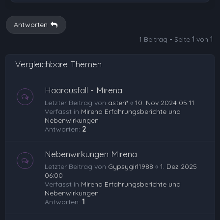
c
h
Antworten
o
1 Beitrag • Seite
1
von
1
b
e
Vergleichbare Themen
n
Haarausfall - Mirena
Letzter Beitrag von
asteri*
«
10. Nov 2024 05:11
Verfasst in
Mirena Erfahrungsberichte und
Nebenwirkungen
Antworten:
2
Nebenwirkungen Mirena
Letzter Beitrag von
Gypsygirl1988
«
1. Dez 2025
06:00
Verfasst in
Mirena Erfahrungsberichte und
Nebenwirkungen
Antworten:
1