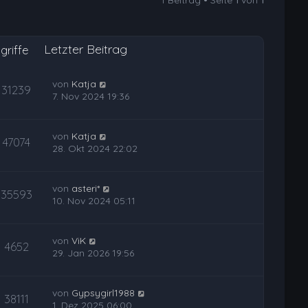
1 Beitrag • Seite
1
von
1
h
o
b
Letzter Beitrag
e
griffe
n
von
Katja
31239
7. Nov 2024 19:36
von
Katja
47074
28. Okt 2024 22:02
von
asteri*
35593
10. Nov 2024 05:11
von
ViK
4652
29. Jan 2026 19:56
von
Gypsygirl1988
38111
1. Dez 2025 06:00