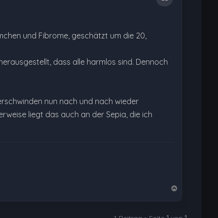
mchen und Fibrome, geschätzt um die 20,
 herausgestellt, dass alle harmlos sind. Dennoch
ie verschwinden nun nach und nach wieder
rweise liegt das auch an der Sepia, die ich
N
a
c