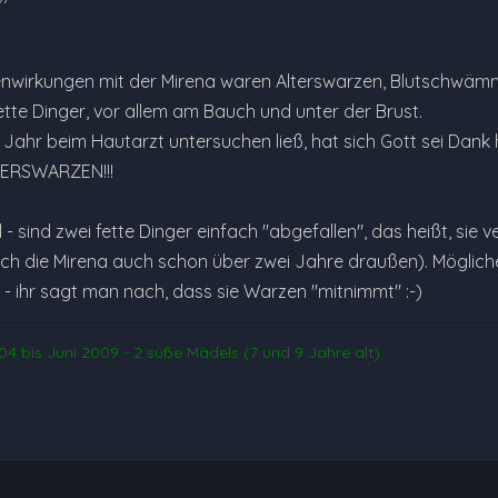
nwirkungen mit der Mirena waren Alterswarzen, Blutschwäm
 fette Dinger, vor allem am Bauch und unter der Brust.
es Jahr beim Hautarzt untersuchen ließ, hat sich Gott sei Dank
TERSWARZEN!!!
l - sind zwei fette Dinger einfach "abgefallen", das heißt, s
ich die Mirena auch schon über zwei Jahre draußen). Mögliche
ihr sagt man nach, dass sie Warzen "mitnimmt" :-)
4 bis Juni 2009 - 2 süße Mädels (7 und 9 Jahre alt)