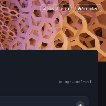
Registrieren
Anmelden
1 Beitrag • Seite
1
von
1
Zitat