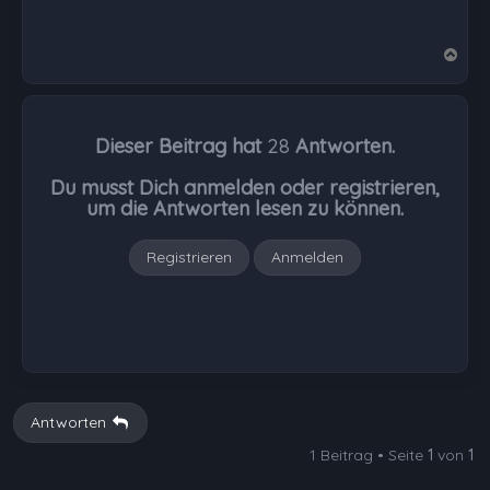
N
a
c
h
Dieser Beitrag hat
28
Antworten.
o
b
Du musst Dich anmelden oder registrieren,
e
um die Antworten lesen zu können.
n
Registrieren
Anmelden
Antworten
1 Beitrag • Seite
1
von
1