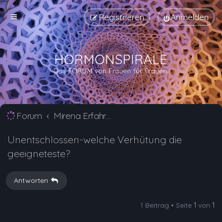
Registrieren
Anmelden
Forum
Mirena Erfahrungsberichte und Nebenwirkungen
Unentschlossen-welche Verhütung die
geeigneteste?
Antworten
1 Beitrag • Seite
1
von
1