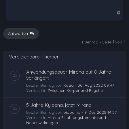
N
a
c
h
Antworten
o
1 Beitrag • Seite
1
von
1
b
e
Vergleichbare Themen
n
Anwendungsdauer Mirena auf 8 Jahre
verlängert
Letzter Beitrag von
Katja
«
30. Aug 2022 09:47
Verfasst in
Zwischen Körper und Psyche
5 Jahre Kyleena, jetzt Mirena
Letzter Beitrag von
pippa.hb
«
9. Dez 2025 14:57
Verfasst in
Mirena Erfahrungsberichte und
Nebenwirkungen