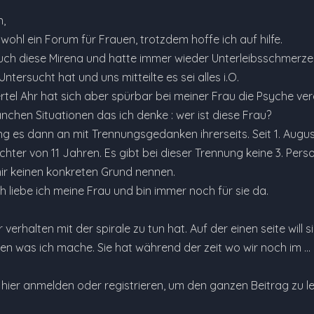
n,
s wohl ein Forum für Frauen, trotzdem hoffe ich auf hilfe.
uch diese Mirena und hatte immer wieder Unterleibsschmerz
ntersucht hat und uns mitteilte es sei alles i.O.
ertel Ahr hat sich aber spürbar bei meiner Frau die Psyche ver
anchen Situationen das ich denke : wer ist diese Frau?
g es dann an mit Trennungsgedanken ihrerseits. Seit 1. Augus
er von 11 Jahren. Es gibt bei dieser Trennung keine 3. Person
mir keinen konkreten Grund nennen.
h liebe ich meine Frau und bin immer noch für sie da.
 verhalten mit der spirale zu tun hat. Auf der einen seite will 
en was ich mache. Sie hat während der zeit wo wir noch im …
e hier anmelden oder registrieren, um den ganzen Beitrag zu l