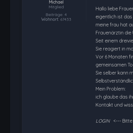
Michael
Mitglied
Hallo liebe Fraue
Beiträge: 4
eigentlich ist da
Wohnort:
67433
meine frau hat a
Frauenärztin die U
Seit einem dreivi
Sie reagiert in m
Vor 6 Monaten fin
gemeinsamen Tocht
Sie selber kann 
Selbstverständlic
Mein Problem:
ich glaube das ihr
Kontakt und wiss
LOGIN
<--- Bitt