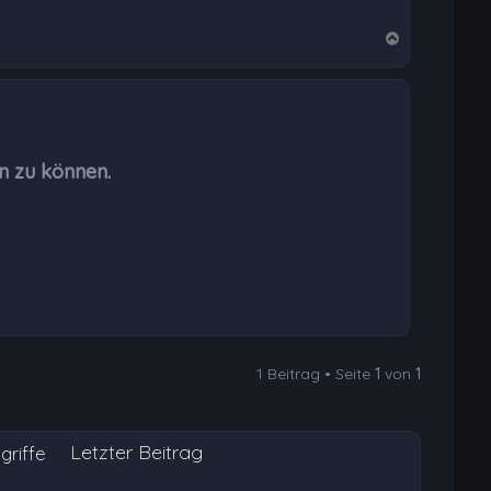
N
a
c
h
o
b
n zu können.
e
n
1 Beitrag • Seite
1
von
1
Letzter Beitrag
griffe