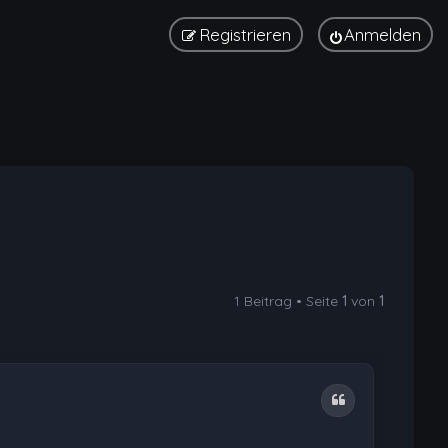
Registrieren
Anmelden
1 Beitrag • Seite
1
von
1
Zitat