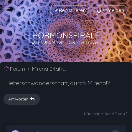
Registrieren
Anmelden
Forum
Mirena Erfahrungsberichte und Nebenwirkungen
Eileiterschwangerschaft, durch Mirena!?
Antworten
1 Beitrag • Seite
1
von
1