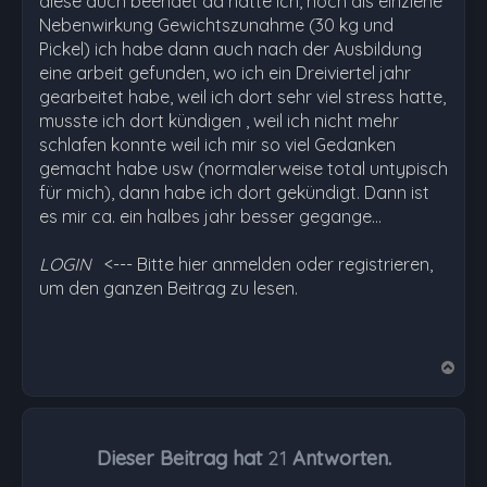
diese auch beendet da hatte ich, noch als einziehe
Nebenwirkung Gewichtszunahme (30 kg und
Pickel) ich habe dann auch nach der Ausbildung
eine arbeit gefunden, wo ich ein Dreiviertel jahr
gearbeitet habe, weil ich dort sehr viel stress hatte,
musste ich dort kündigen , weil ich nicht mehr
schlafen konnte weil ich mir so viel Gedanken
gemacht habe usw (normalerweise total untypisch
für mich), dann habe ich dort gekündigt. Dann ist
es mir ca. ein halbes jahr besser gegange…
LOGIN
<--- Bitte hier anmelden oder registrieren,
um den ganzen Beitrag zu lesen.
N
a
c
h
Dieser Beitrag hat
21
Antworten.
o
b