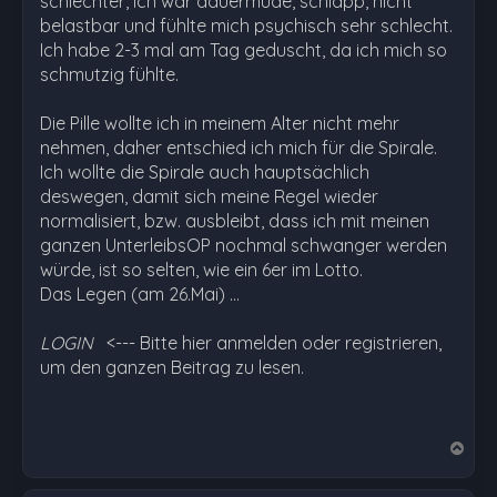
schlechter, ich war dauermüde, schlapp, nicht
belastbar und fühlte mich psychisch sehr schlecht.
Ich habe 2-3 mal am Tag geduscht, da ich mich so
schmutzig fühlte.
Die Pille wollte ich in meinem Alter nicht mehr
nehmen, daher entschied ich mich für die Spirale.
Ich wollte die Spirale auch hauptsächlich
deswegen, damit sich meine Regel wieder
normalisiert, bzw. ausbleibt, dass ich mit meinen
ganzen UnterleibsOP nochmal schwanger werden
würde, ist so selten, wie ein 6er im Lotto.
Das Legen (am 26.Mai) …
LOGIN
<--- Bitte hier anmelden oder registrieren,
um den ganzen Beitrag zu lesen.
N
a
c