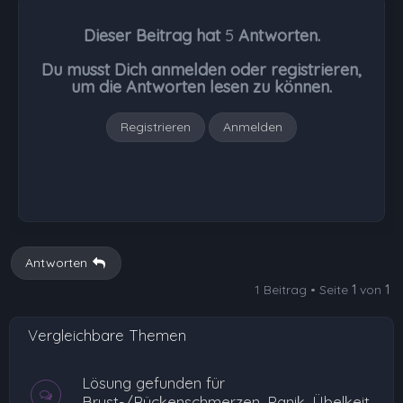
h
Dieser Beitrag hat
5
Antworten.
o
b
Du musst Dich anmelden oder registrieren,
e
um die Antworten lesen zu können.
n
Registrieren
Anmelden
Antworten
1 Beitrag • Seite
1
von
1
Vergleichbare Themen
Lösung gefunden für
Brust-/Rückenschmerzen, Panik, Übelkeit