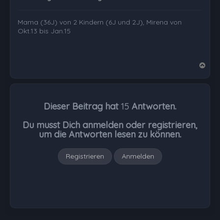
Mama (36J) von 2 Kindern (6J und 2J), Mirena von
Okt.13 bis Jan.15
N
a
c
h
Dieser Beitrag hat
15
Antworten.
o
b
Du musst Dich anmelden oder registrieren,
e
um die Antworten lesen zu können.
n
Registrieren
Anmelden