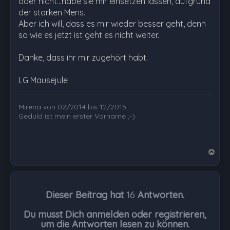
oder nicht...habe sie mir einsetzen lassen, aufgrund
der starken Mens.
Aber ich will, dass es mir wieder besser geht, denn
so wie es jetzt ist geht es nicht weiter.
Danke, dass ihr mir zugehört habt.
LG Mausejule
Mirena von 02/2014 bis 12/2015
Geduld ist mein erster Vorname ;-)
N
a
c
h
Dieser Beitrag hat
16
Antworten.
o
b
Du musst Dich anmelden oder registrieren,
e
um die Antworten lesen zu können.