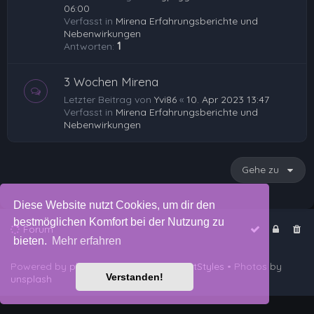
06:00
Verfasst in
Mirena Erfahrungsberichte und
Nebenwirkungen
Antworten:
1
3 Wochen Mirena
Letzter Beitrag von
Yvi86
«
10. Apr 2023 13:47
Verfasst in
Mirena Erfahrungsberichte und
Nebenwirkungen
Gehe zu
Diese Website nutzt Cookies, um dir den
bestmöglichen Komfort bei der Nutzung zu
Forum
bieten.
Mehr erfahren
Powered by
phpBB
™
• Design by
PlanetStyles
• Photos by
Verstanden!
unsplash