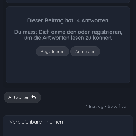
a
c
h
Dieser Beitrag hat
14
Antworten.
o
b
Du musst Dich anmelden oder registrieren,
e
um die Antworten lesen zu können.
n
Registrieren
Anmelden
Antworten
1 Beitrag • Seite
1
von
1
Vergleichbare Themen