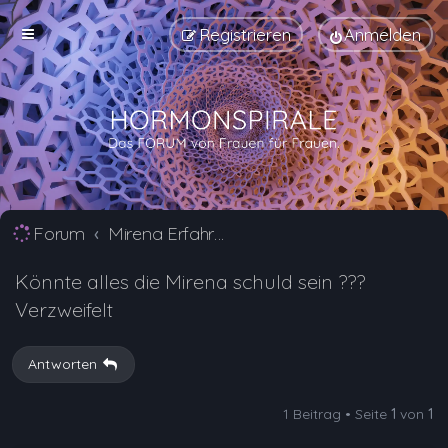
Registrieren
Anmelden
Forum
Mirena Erfahrungsberichte und Nebenwirkungen
Könnte alles die Mirena schuld sein ???
Verzweifelt
Antworten
1 Beitrag • Seite
1
von
1