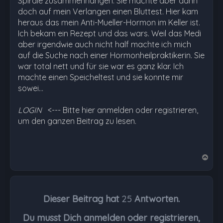
Spirale zusammenhängen. Sie machte aber dann
doch auf mein Verlangen einen Bluttest. Hier kam
heraus das mein Anti-Mueller-Hormon im Keller ist.
Ich bekam ein Rezept und das wars. Weil das Medi
aber irgendwie auch nicht half machte ich mich
auf die Suche nach einer Hormonheilpraktikerin. Sie
war total nett und für sie war es ganz klar. Ich
machte einen Speicheltest und sie konnte mir
sowei…
LOGIN
<--- Bitte hier anmelden oder registrieren,
um den ganzen Beitrag zu lesen.
N
a
c
h
Dieser Beitrag hat
25
Antworten.
o
b
Du musst Dich anmelden oder registrieren,
e