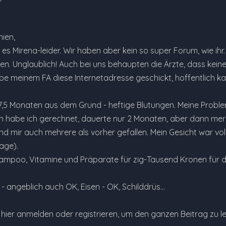
ien,
 es Mirena-leider. Wir haben aber kein so super Forum, wie ihr
en. Unglaublich! Auch bei uns behaupten die Ärzte, dass kein
habe meinem FA diese Internetadresse geschickt, hoffentlich k
 7,5 Monaten aus dem Grund - heftige Blutungen. Meine Prob
 habe ich gerechnet, dauerte nur 2 Monaten, aber dann merk
 mir auch mehrere als vorher gefallen. Mein Gesicht war voll
age).
hampoo, Vitamine und Präparate für zig-Tausend Kronen für die
 angeblich auch OK, Eisen - OK, Schilddrüs…
e hier anmelden oder registrieren, um den ganzen Beitrag zu l