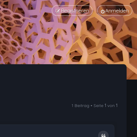
Registrieren
Anmelden
1 Beitrag • Seite
1
von
1
Zitat