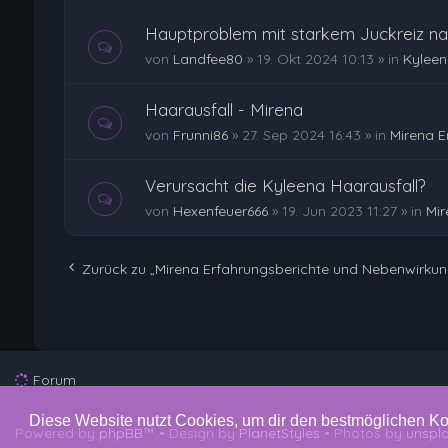
Hauptproblem mit starkem Juckreiz na
von
Landfee80
»
19. Okt 2024 10:13
» in
Kyleen
Haarausfall - Mirena
von
Frunni86
»
27. Sep 2024 16:43
» in
Mirena E
Verursacht die Kyleena Haarausfall?
von
Hexenfeuer666
»
19. Jun 2023 11:27
» in
Mir
Zurück zu „Mirena Erfahrungsberichte und Nebenwirku
Forum
Diese Website nutzt Cookies, um dir den bestmöglichen Ko
Powered by
phpBB
™
• Design by
PlanetStyles
• Photos by
unspl