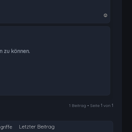
N
a
c
h
o
b
n zu können.
e
n
1 Beitrag • Seite
1
von
1
Letzter Beitrag
griffe