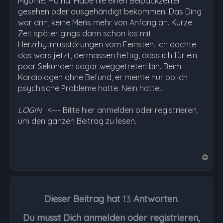
Myome. Ha ha. Habe nie einen Beipackzettel
gesehen oder ausgehändigt bekommen. Das Ding
war drin, keine Mens mehr von Anfang an. Kurze
Zeit später gings dann schon los mit
Herzrhytmusstörungen vom Feinsten. Ich dachte
das wars jetzt, dermassen heftig, dass ich für ein
paar Sekunden sogar weggetreten bin. Beim
Kardiologen ohne Befund, er meinte nur ob ich
psychische Probleme hatte. Nein hatte…
LOGIN
<--- Bitte hier anmelden oder registrieren,
um den ganzen Beitrag zu lesen.
N
a
c
h
Dieser Beitrag hat
13
Antworten.
o
b
Du musst Dich anmelden oder registrieren,
e