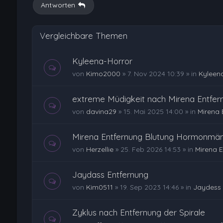
Antworten
Vergleichbare Themen
Kyleena-Horror
von
Kimo2000
»
7. Nov 2024 10:39
» in
Kyleen
extreme Müdigkeit nach Mirena Entfer
von
davina29
»
15. Mai 2025 14:00
» in
Mirena 
Mirena Entfernung Blutung Hormonmän
von
Herzellie
»
25. Feb 2026 14:53
» in
Mirena 
Jaydass Entfernung
von
Kim0511
»
19. Sep 2023 14:46
» in
Jaydess 
Zyklus nach Entfernung der Spirale