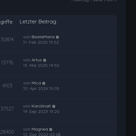
Letzter Beitrag
griffe
von
BeateMaria
30874
11. Feb 2025 15:52
von
Artus
13776
15. Mai 2025 14:50
von
Mica
4103
10. Apr 2026 15:05
von
KarolinaK
37527
19. Sep 2023 15:20
von
Magnea
28400
12. Dez 2022 02:28