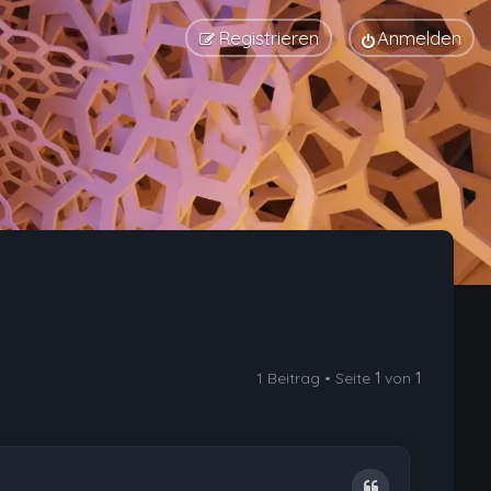
Registrieren
Anmelden
1 Beitrag • Seite
1
von
1
Zitat