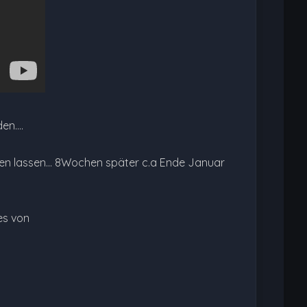
n....
ten lassen... 8Wochen später c.a Ende Januar
es von