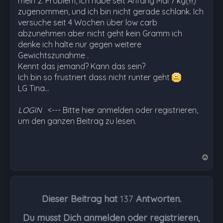
mein 2. Problem, ich habe seit Anfang Mai 7 kg(!!!)
zugenommen, und ich bin nicht gerade schlank. Ich
versuche seit 4 Wochen über low carb
abzunehmen aber nicht geht kein Gramm ich
denke ich halte nur gegen weitere
Gewichtszunahme .
Kennt das jemand? Kann das sein?
Ich bin so frustriert dass nicht runter geht
LG Tina…
LOGIN
<--- Bitte hier anmelden oder registrieren,
um den ganzen Beitrag zu lesen.
N
a
c
h
Dieser Beitrag hat
137
Antworten.
o
b
Du musst Dich anmelden oder registrieren,
e