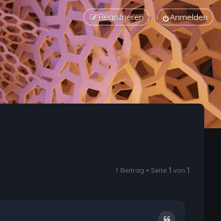
Registrieren
Anmelden
1 Beitrag • Seite
1
von
1
Zitat