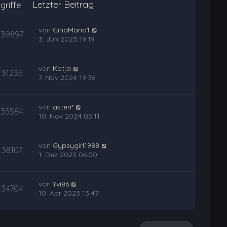
Letzter Beitrag
griffe
von
GinaMaria1
39897
3. Jun 2023 19:19
von
Katja
31235
7. Nov 2024 19:36
von
asteri*
35584
10. Nov 2024 05:11
von
Gypsygirl1988
38107
1. Dez 2025 06:00
von
Yvi86
34704
10. Apr 2023 13:47