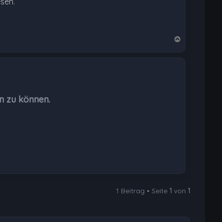
esen.
N
a
c
h
o
b
n zu können.
e
n
1 Beitrag • Seite
1
von
1