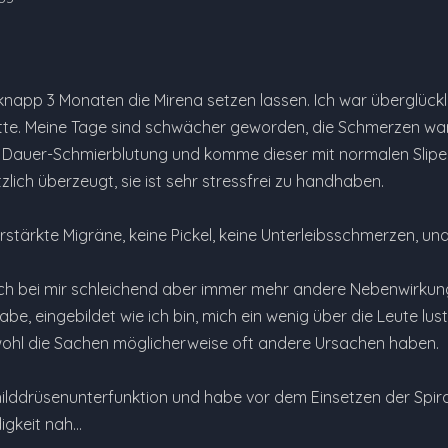
 knapp 3 Monaten die Mirena setzen lassen. Ich war überglück
e. Meine Tage sind schwächer geworden, die Schmerzen waren
e Dauer-Schmierblutung und komme dieser mit normalen Slipei
zlich überzeugt, sie ist sehr stressfrei zu handhaben.
rstärkte Migräne, keine Pickel, keine Unterleibsschmerzen, un
h bei mir schleichend aber immer mehr andere Nebenwirkung
habe, eingebildet wie ich bin, mich ein wenig über die Leute 
ohl die Sachen möglicherweise oft andere Ursachen haben.
ilddrüsenunterfunktion und habe vor dem Einsetzen der Spiral
igkeit nah…