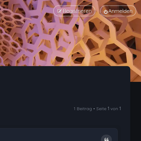
Registrieren
Anmelden
1 Beitrag • Seite
1
von
1
Zitat