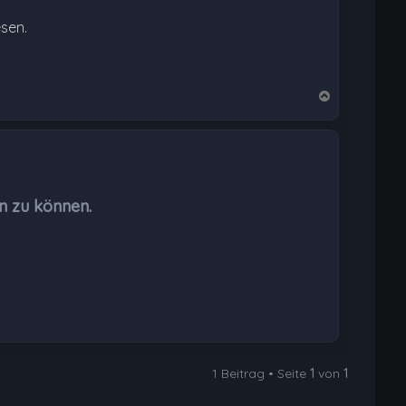
esen.
N
a
c
h
o
b
n zu können.
e
n
1 Beitrag • Seite
1
von
1