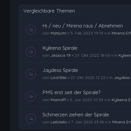
Vergleichbare Themen
Hi / neu / Mirena raus / Abnehmen
von
Matijotri
»
5. Feb 2023 19:14
» in
Mirena Er
Kyleena Spirale
von
Jessica 19
»
23. Okt 2022 18:06
» in
Kylee
Jaydess Spirale
von
Lisa1866
»
27. Okt 2025 12:22
» in
Jaydess 
PMS erst seit der Spirale?
von
Manraff
»
5. Jun 2023 10:39
» in
Kyleena E
Schmerzen ziehen der Spirale
von
Leiloleilo
»
7. Jan 2026 23:46
» in
Mirena E