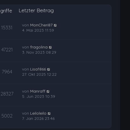
Letzter Beitrag
griffe
von
MonCheri87
15331
4. Mai 2023 11:59
von
fragolina
47221
3. Nov 2023 08:29
von
Lisa1866
7964
27. Okt 2025 12:22
von
Manraff
28327
5. Jun 2023 10:39
von
Leiloleilo
5002
7. Jan 2026 23:46