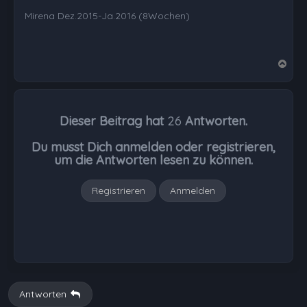
Mirena Dez.2015-Ja.2016 (8Wochen)
N
a
c
h
Dieser Beitrag hat
26
Antworten.
o
b
Du musst Dich anmelden oder registrieren,
e
um die Antworten lesen zu können.
n
Registrieren
Anmelden
Antworten