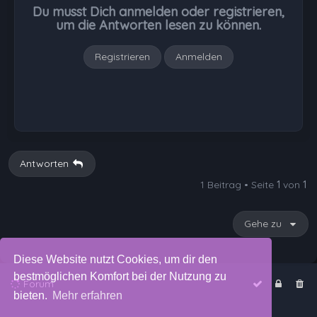
b
Du musst Dich anmelden oder registrieren,
e
um die Antworten lesen zu können.
n
Registrieren
Anmelden
Antworten
1 Beitrag • Seite
1
von
1
Gehe zu
Diese Website nutzt Cookies, um dir den
bestmöglichen Komfort bei der Nutzung zu
Forum
bieten.
Mehr erfahren