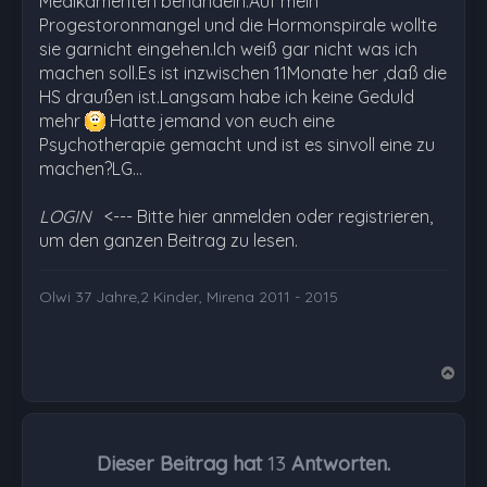
Medikamenten behandeln.Auf mein
Progestoronmangel und die Hormonspirale wollte
sie garnicht eingehen.Ich weiß gar nicht was ich
machen soll.Es ist inzwischen 11Monate her ,daß die
HS draußen ist.Langsam habe ich keine Geduld
mehr
Hatte jemand von euch eine
Psychotherapie gemacht und ist es sinvoll eine zu
machen?LG…
LOGIN
<--- Bitte hier anmelden oder registrieren,
um den ganzen Beitrag zu lesen.
Olwi 37 Jahre,2 Kinder, Mirena 2011 - 2015
N
a
c
h
Dieser Beitrag hat
13
Antworten.
o