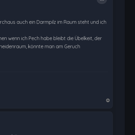
urchaus auch ein Darmpilz im Raum steht und ich
n wenn ich Pech habe bleibt die Übelkeit, der
m Scheidenraum, könnte man am Geruch
N
a
c
h
o
b