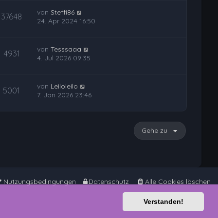
von
Steffi86
37648
24. Apr 2024 16:50
von
Tesssaaa
4931
4. Jul 2026 09:35
von
Leiloleilo
5001
7. Jan 2026 23:46
Gehe zu
Nutzungsbedingungen
Datenschutz
Alle Cookies löschen
Verstanden!