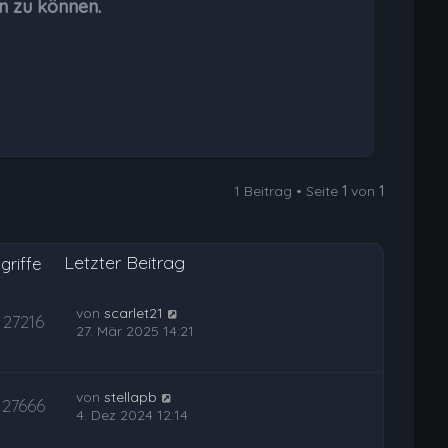
n zu können.
e
n
1 Beitrag • Seite
1
von
1
Letzter Beitrag
griffe
von
scarlet21
27216
27. Mär 2025 14:21
von
stellapb
27666
4. Dez 2024 12:14