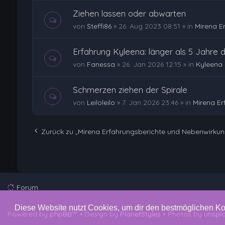
Ziehen lassen oder abwarten
von
Steffi86
»
26. Aug 2023 08:51
» in
Mirena E
Erfahrung Kyleena: länger als 5 Jahre dr
von
Fanessa
»
26. Jan 2026 12:15
» in
Kyleena 
Schmerzen ziehen der Spirale
von
Leiloleilo
»
7. Jan 2026 23:46
» in
Mirena E
Zurück zu „Mirena Erfahrungsberichte und Nebenwirku
Forum
Diese Website nutzt Cookies, um dir den bestmöglichen Ko
Powered by
phpBB
™
• Design by
PlanetStyles
• Photos by
unspl