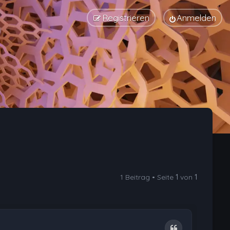
Registrieren
Anmelden
1 Beitrag • Seite
1
von
1
Zitat