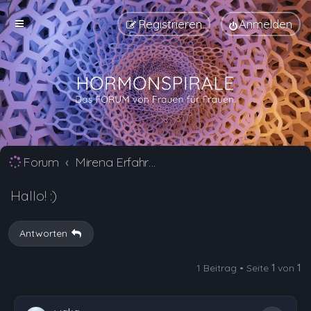
Registrieren
Anmelden
Forum
Mirena Erfahrungsberichte und Nebenwirkungen
Hallo! :)
Antworten
1 Beitrag • Seite
1
von
1