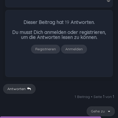
N
a
c
h
Dieser Beitrag hat
19
Antworten.
o
b
Du musst Dich anmelden oder registrieren,
e
um die Antworten lesen zu können.
n
Registrieren
Anmelden
Antworten
1 Beitrag • Seite
1
von
1
Gehe zu