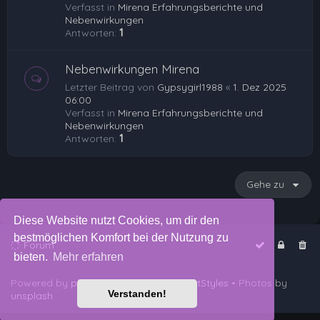
Verfasst in
Mirena Erfahrungsberichte und
Nebenwirkungen
Antworten:
1
Nebenwirkungen Mirena
Letzter Beitrag von
Gypsygirl1988
«
1. Dez 2025
06:00
Verfasst in
Mirena Erfahrungsberichte und
Nebenwirkungen
Antworten:
1
Gehe zu
Diese Website nutzt Cookies, um dir den
bestmöglichen Komfort bei der Nutzung zu
Forum
bieten.
Mehr erfahren
Powered by
phpBB
™
• Design by
PlanetStyles
• Photos by
Verstanden!
unsplash