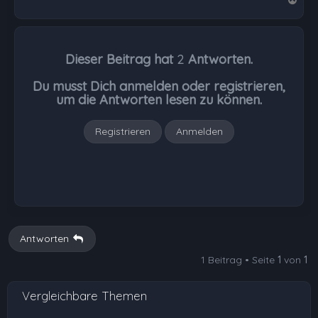
a
c
h
Dieser Beitrag hat
2
Antworten.
o
b
Du musst Dich anmelden oder registrieren,
e
um die Antworten lesen zu können.
n
Registrieren
Anmelden
Antworten
1 Beitrag • Seite
1
von
1
Vergleichbare Themen