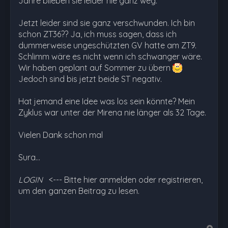
Jahre blieben sie leider nie ganz weg.
Jetzt leider sind sie ganz verschwunden. Ich bin
schon ZT36?? Ja, ich muss sagen, dass ich
dummerweise ungeschützten GV hatte am ZT9.
Schlimm wäre es nicht wenn ich schwanger wäre.
Wir haben geplant auf Sommer zu übern
Jedoch sind bis jetzt beide ST negativ.
Hat jemand eine Idee was los sein könnte? Mein
Zyklus war unter der Mirena nie länger als 32 Tage.
Vielen Dank schon mal
Sura…
LOGIN
<--- Bitte hier anmelden oder registrieren,
um den ganzen Beitrag zu lesen.
N