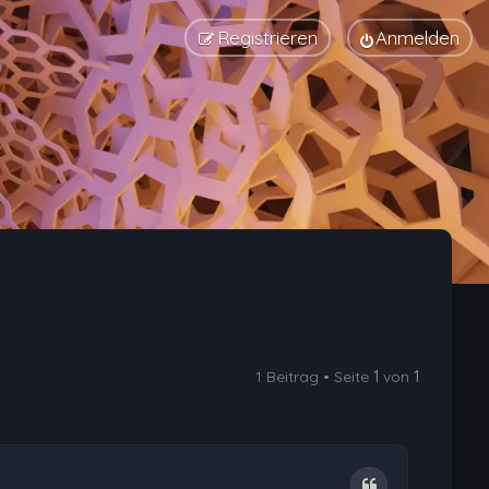
Registrieren
Anmelden
1 Beitrag • Seite
1
von
1
Zitat