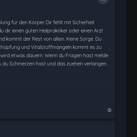
ung für den Körper. Dir fehlt mit Sicherheit
 dir einen guten Heilpraktiker oder einen Arzt
ind kommt der Rest von allein. Keine Sorge. Du
Erschöpfung und Vitalstoffmängeln kommt es zu
as wird etwas dauern. Wenn du Fragen hast melde
as du Schmerzen hast und das zuehen verlangen.
N
a
c
h
o