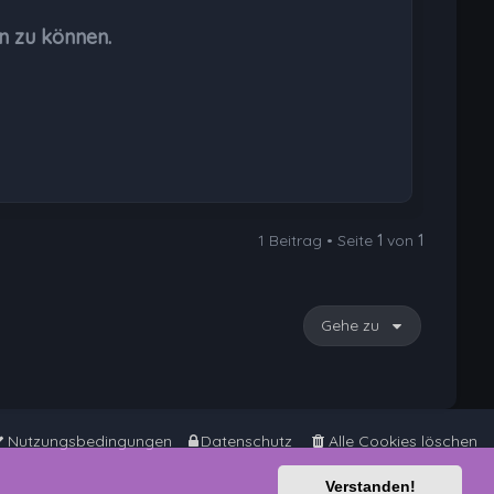
b
n zu können.
e
n
1 Beitrag • Seite
1
von
1
Gehe zu
Nutzungsbedingungen
Datenschutz
Alle Cookies löschen
Verstanden!