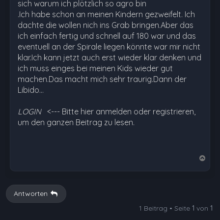
sich warum ich plötzlich so agro bin
.Ich habe schon an meinen Kindern gezweifelt. Ich
dachte die wollen nich ins Grab bringen.Aber das
ich einfach fertig und schnell auf 180 war und das
eventuell an der Spirale liegen könnte war mir nicht
klar.Ich kann jetzt auch erst wieder klar denken und
ich muss einges bei meinen Kids wieder gut
machen.Das macht mich sehr traurig.Dann der
Libido…
LOGIN
<--- Bitte hier anmelden oder registrieren,
um den ganzen Beitrag zu lesen.
N
a
c
h
Antworten
o
1 Beitrag • Seite
1
von
1
b