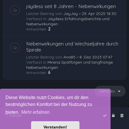
jaydess seit 8 Jahren - Nebenwirkungen
Letzter Beitrag von
JayJay
«
29. Apr 2025 18:30
Verfasst in
Jaydess Erfahrungsberichte und
Nebenwirkungen
Antworten:
2
Nebenwirkungen und Wechseljahre durch
Spirale
Letzter Beitrag von
Ana85
«
8. Dez 2023 07:47
Verfasst in
Mirena Spätfolgen und langfristige
Nebenwirkungen
Antworten:
6
Gehe zu
Diese Website nutzt Cookies, um dir den
bestmöglichen Komfort bei der Nutzung zu
bieten.
Mehr erfahren
Forum
Verstanden!