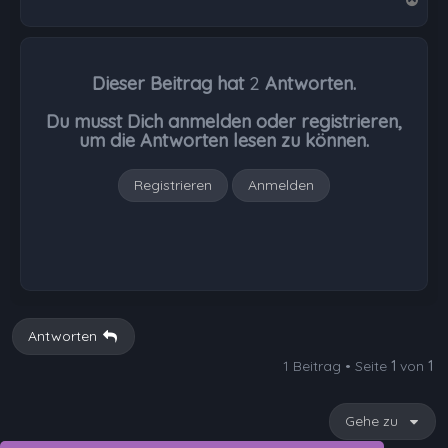
a
c
h
Dieser Beitrag hat
2
Antworten.
o
b
Du musst Dich anmelden oder registrieren,
e
um die Antworten lesen zu können.
n
Registrieren
Anmelden
Antworten
1 Beitrag • Seite
1
von
1
Gehe zu