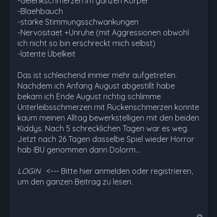
-Gelenkschmerzen im ganzen Körper
-Blaehbauch
-starke Stimmungsschwankungen
-Nervositaet +Unruhe (mit Aggressionen obwohl
ich nicht so bin erschreckt mich selbst)
-latente Übelkeit
Das ist schleichend immer mehr aufgetreten.
Nachdem ich Anfang August abgestillt habe
bekam ich Ende August richtig schlimme
Unterleibsschmerzen mit Rückenschmerzen konnte
kaum meinen Alltag bewerkstelligen mit den beiden
Kiddys. Nach 5 schrecklichen Tagen war es weg.
Jetzt nach 26 Tagen dasselbe Spiel wieder Horror
hab IBU genommen dann Dolorm…
LOGIN
<--- Bitte hier anmelden oder registrieren,
um den ganzen Beitrag zu lesen.
N