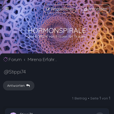
Registrieren
Anmelden
Forum
Mirena Erfahrungsberichte und Nebenwirkungen
@Stippi74
Antworten
1 Beitrag • Seite
1
von
1